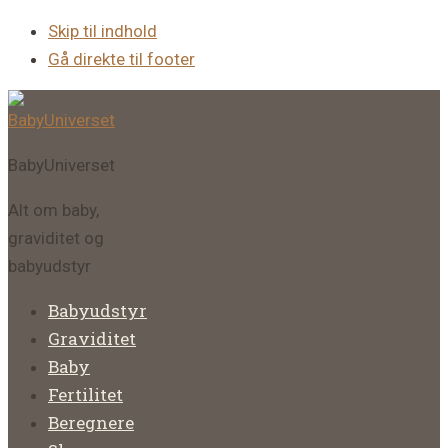
Skip til indhold
Gå direkte til footer
BabyUniverset
Alt om baby,
graviditet og
babyudstyr
Babyudstyr
Graviditet
Baby
Fertilitet
Beregnere