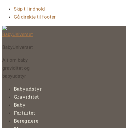
Skip til indhold
Gå direkte til footer
BabyUniverset
Alt om baby,
graviditet og
babyudstyr
Babyudstyr
Graviditet
Baby
Fertilitet
Beregnere