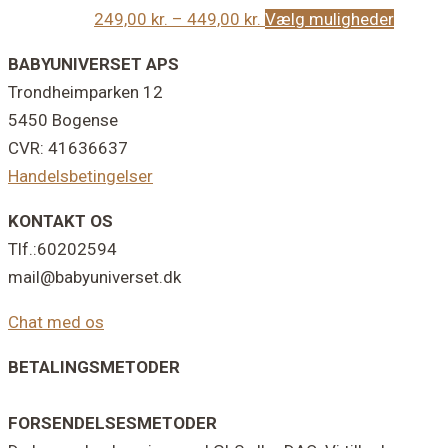
Prisinterval:
Dette
249,00
kr.
–
449,00
kr.
Vælg muligheder
249,00 kr.
vare
Footer
BABYUNIVERSET APS
til
har
Trondheimparken 12
449,00 kr.
flere
5450 Bogense
variant
CVR: 41636637
Muligh
Handelsbetingelser
kan
vælges
KONTAKT OS
på
Tlf.:60202594
varesi
mail@babyuniverset.dk
Chat med os
BETALINGSMETODER
FORSENDELSESMETODER