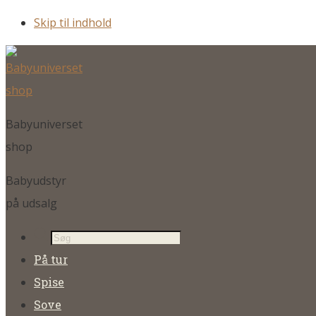
Skip til indhold
Babyuniverset
shop
Babyudstyr
på udsalg
Products
search
På tur
Spise
Sove