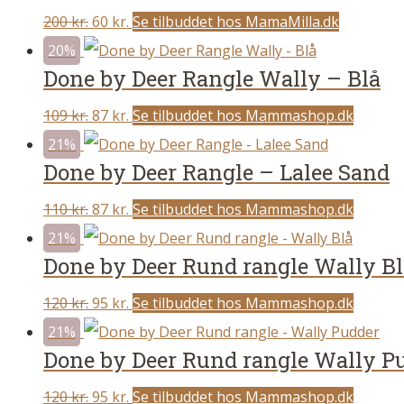
85 kr..
39 kr..
Original
Current
200
kr.
60
kr.
Se tilbuddet hos MamaMilla.dk
price
price
20%
Done by Deer Rangle Wally – Blå
was:
is:
200 kr..
60 kr..
Original
Current
109
kr.
87
kr.
Se tilbuddet hos Mammashop.dk
price
price
21%
Done by Deer Rangle – Lalee Sand
was:
is:
109 kr..
87 kr..
Original
Current
110
kr.
87
kr.
Se tilbuddet hos Mammashop.dk
price
price
21%
Done by Deer Rund rangle Wally Bl
was:
is:
110 kr..
87 kr..
Original
Current
120
kr.
95
kr.
Se tilbuddet hos Mammashop.dk
price
price
21%
Done by Deer Rund rangle Wally P
was:
is:
120 kr..
95 kr..
Original
Current
120
kr.
95
kr.
Se tilbuddet hos Mammashop.dk