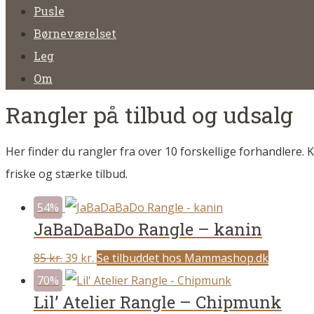
Pusle
Børneværelset
Leg
Om
Rangler på tilbud og udsalg
Her finder du rangler fra over 10 forskellige forhandlere. K
friske og stærke tilbud.
54%
JaBaDaBaDo Rangle – kanin
Original
Current
85
kr.
39
kr.
Se tilbuddet hos Mammashop.dk
price
price
70%
Lil’ Atelier Rangle – Chipmunk
was:
is: