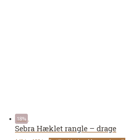
199 kr..
119 kr..
18%
Sebra Hæklet rangle – drage