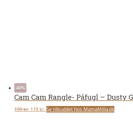
40%
Cam Cam Rangle- Påfugl – Dusty 
Original
Current
199
kr.
119
kr.
Se tilbuddet hos MamaMilla.dk
price
price
was:
is: