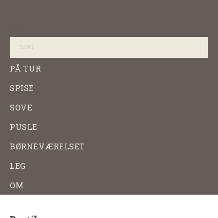
Skip
til
Products
Babyuniverset
Babyudstyr
search
indhold
shop
på
udsalg
PÅ TUR
SPISE
SOVE
PUSLE
BØRNEVÆRELSET
LEG
OM