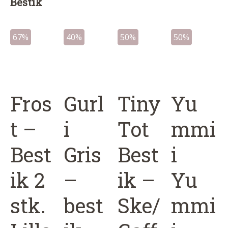
Bestik
67%
40%
50%
50%
Fros
Gurl
Tiny
Yu
t –
i
Tot
mmi
Best
Gris
Best
i
ik 2
–
ik –
Yu
stk.
best
Ske/
mmi