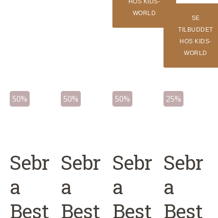
50 kr..
25 kr..
HOS KIDS-
price
price
WORLD
SE
was:
is:
TILBUDDET
100 kr..
50 kr..
HOS KIDS-
WORLD
50%
50%
50%
25%
Sebr
Sebr
Sebr
Sebr
a
a
a
a
Best
Best
Best
Best