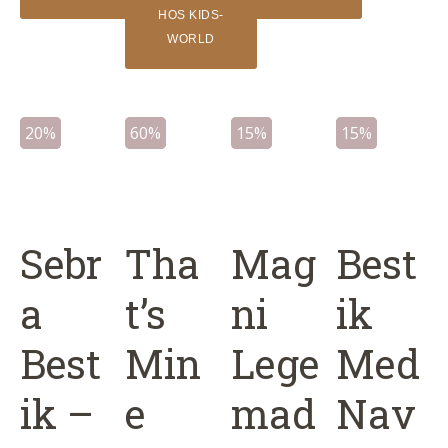
120 kr..
60 kr..
HOS KIDS-
WORLD
20%
60%
15%
15%
Sebr
Tha
Mag
Best
a
t’s
ni
ik
Best
Min
Lege
Med
ik –
e
mad
Nav