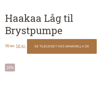
Haakaa Låg til
Brystpumpe
Original
Current
70
kr.
56
kr.
SE TILBUDDET HOS MAMAMILLA.DK
price
price
was:
is:
70 kr..
56 kr..
20%