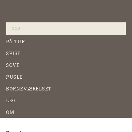
Skip
til
Products
Babyuniverset
Babyudstyr
search
indhold
shop
på
udsalg
PÅ TUR
SPISE
SOVE
PUSLE
BØRNEVÆRELSET
LEG
OM