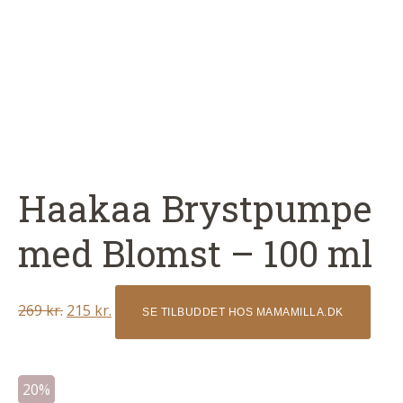
Haakaa Brystpumpe
med Blomst – 100 ml
Original
Current
269
kr.
215
kr.
SE TILBUDDET HOS MAMAMILLA.DK
price
price
was:
is:
269 kr..
215 kr..
20%