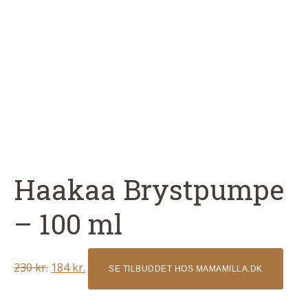
Haakaa Brystpumpe
– 100 ml
Original
Current
230
kr.
184
kr.
SE TILBUDDET HOS MAMAMILLA.DK
price
price
was:
is: