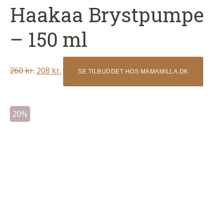
Haakaa Brystpumpe
– 150 ml
Original
Current
260
kr.
208
kr.
SE TILBUDDET HOS MAMAMILLA.DK
price
price
was:
is:
260 kr..
208 kr..
20%