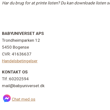
Har du brug for at printe listen? Du kan downloade listen s
Footer
BABYUNIVERSET APS
Trondheimparken 12
5450 Bogense
CVR: 41636637
Handelsbetingelser
KONTAKT OS
Tlf.:60202594
mail@babyuniverset.dk
Chat med os