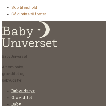
Skip til indhold
Gå direkte til footer
BabyUniverset
Alt om baby,
graviditet og
babyudstyr
Babyudstyr
Graviditet
Baby