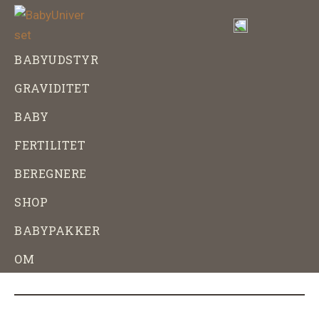
Skip
Gå
til
direkte
indhold
til
BabyUniverset
Alt
BABYUDSTYR
footer
om
GRAVIDITET
baby,
graviditet
BABY
og
FERTILITET
babyudstyr
BEREGNERE
SHOP
BABYPAKKER
OM