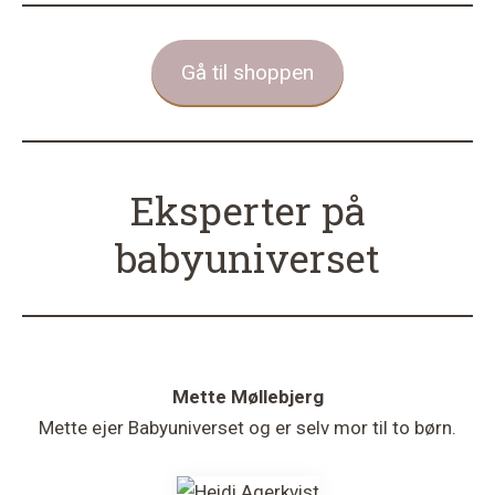
var:
er:
fler
299,00 kr..
179,00 kr..
vari
Mul
Gå til shoppen
kan
væl
på
vare
Eksperter på
babyuniverset
Mette Møllebjerg
Mette ejer Babyuniverset og er selv mor til to børn.