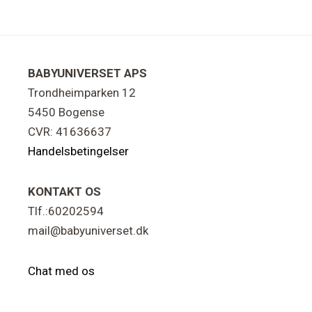
Footer
BABYUNIVERSET APS
Trondheimparken 12
5450 Bogense
CVR: 41636637
Handelsbetingelser
KONTAKT OS
Tlf.:60202594
mail@babyuniverset.dk
Chat med os