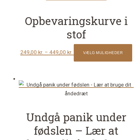
Opbevaringskurve i
stof
Prisinterval:
Det
249,00
kr.
–
449,00
kr.
VÆLG MULIGHEDER
249,00 kr.
var
til
har
449,00 kr.
fle
var
Mul
ka
væ
Undgå panik under
på
fødslen – Lær at
var