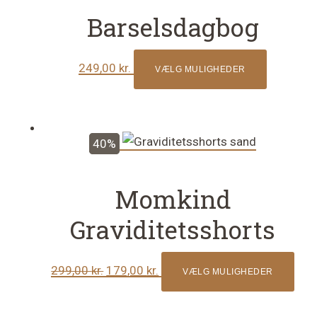
Barselsdagbog
Dette
249,00
kr.
VÆLG MULIGHEDER
vare
har
flere
varianter.
40%
Mulighed
kan
Momkind
vælges
på
Graviditetsshorts
vareside
Den
Den
Dett
299,00
kr.
179,00
kr.
VÆLG MULIGHEDER
oprindelige
aktuelle
vare
pris
pris
har