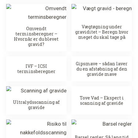
Vægtøgning under
Omvendt
graviditet – Beregn hvor
terminsberegner –
meget du skal tage på
Hvornår er du blevet
gravid?
Gipsmave – sådan laver
IVF – ICSI
du en afstøbning af den
terminsberegner
gravide mave
Tove Vad – Ekspert i
Ultralydsscanning af
scanning af gravide
gravide
Barsel regler: Så lang tid