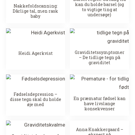
kan du holde barsel (og
Nakkefoldscanning:
to vigtige ting at
Dårlige tal, men rask
undersøge)
baby
Graviditetssymptomer
Heidi Agerkvist
– De tidlige tegn på
graviditet
Fødselsdepression –
En præmatur fødsel kan
disse tegn skal du holde
have livslange
øje med
konsekvenser
Anna Knakkergaard –
ekspert på