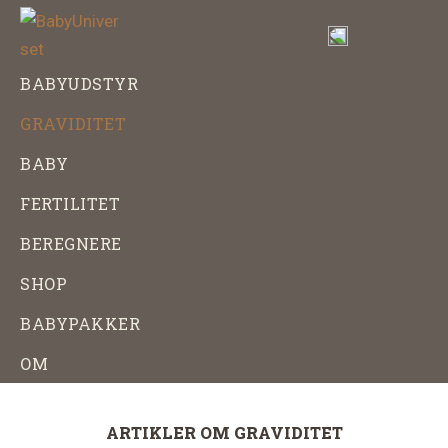
Skip
Gå
til
direkte
indhold
til
BabyUniverset
Alt
BABYUDSTYR
footer
om
GRAVIDITET
baby,
graviditet
BABY
og
FERTILITET
babyudstyr
BEREGNERE
SHOP
BABYPAKKER
OM
ARTIKLER OM GRAVIDITET