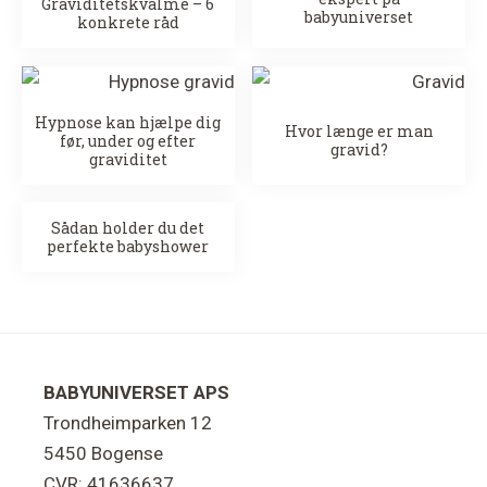
Graviditetskvalme – 6
babyuniverset
konkrete råd
Hypnose kan hjælpe dig
Hvor længe er man
før, under og efter
gravid?
graviditet
Sådan holder du det
perfekte babyshower
Footer
BABYUNIVERSET APS
Trondheimparken 12
5450 Bogense
CVR: 41636637