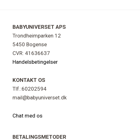
Footer
BABYUNIVERSET APS
Trondheimparken 12
5450 Bogense
CVR: 41636637
Handelsbetingelser
KONTAKT OS
Tlf.:60202594
mail@babyuniverset.dk
Chat med os
BETALINGSMETODER