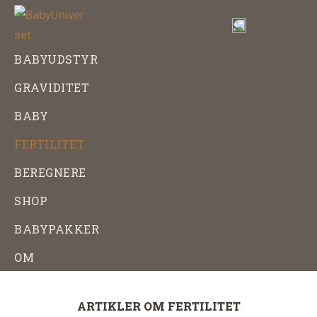
Skip
Gå
til
direkte
indhold
til
BabyUniverset
Alt
BABYUDSTYR
footer
om
GRAVIDITET
baby,
graviditet
BABY
og
FERTILITET
babyudstyr
BEREGNERE
SHOP
BABYPAKKER
OM
ARTIKLER OM FERTILITET