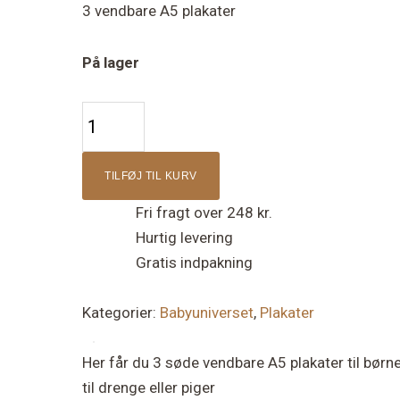
3 vendbare A5 plakater
På lager
3
vendbare
A5
TILFØJ TIL KURV
plakater
Fri fragt over 248 kr.
antal
Hurtig levering
Gratis indpakning
Kategorier:
Babyuniverset
,
Plakater
Her får du 3 søde vendbare A5 plakater til bø
til drenge eller piger