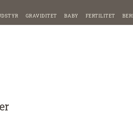
UDSTYR
GRAVIDITET
BABY
FERTILITET
BER
er