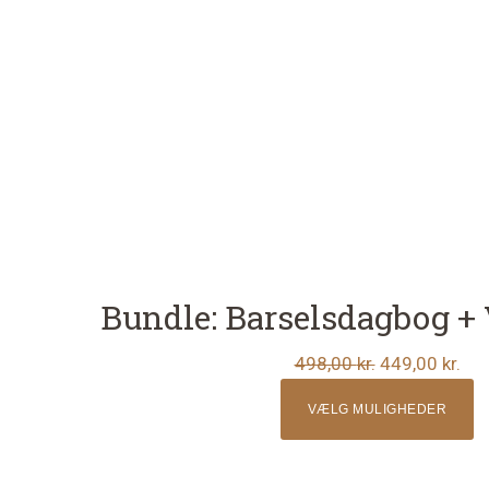
kan
vælges
på
varesiden
Bundle: Barselsdagbog +
Den
De
498,00
kr.
449,00
kr.
oprindelige
akt
VÆLG MULIGHEDER
pris
pri
var:
er:
498,00 kr..
449