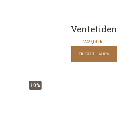
Ventetiden
249,00
kr.
TILFØJ TIL KURV
Dette
10%
vare
har
flere
varianter.
Mulighederne