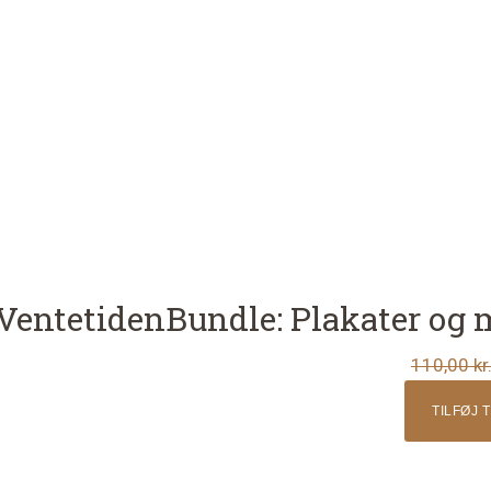
 Ventetiden
Bundle: Plakater og 
n
110,00
kr
uelle
TILFØJ 
s
,00 kr..