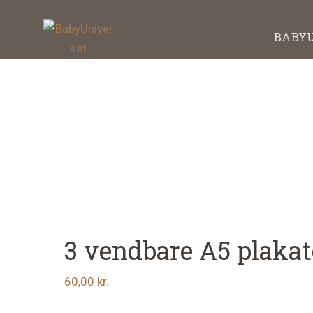
Skip
Gå
til
direkte
BABY
indhold
til
BabyUniverset
Alt
footer
om
baby,
graviditet
og
babyudstyr
3 vendbare A5 plakat
60,00
kr.