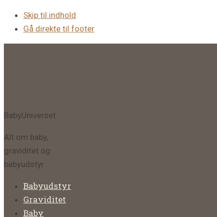
Skip til indhold
Gå direkte til footer
BabyUniverset
Alt om baby,
graviditet og
babyudstyr
Babyudstyr
Graviditet
Baby