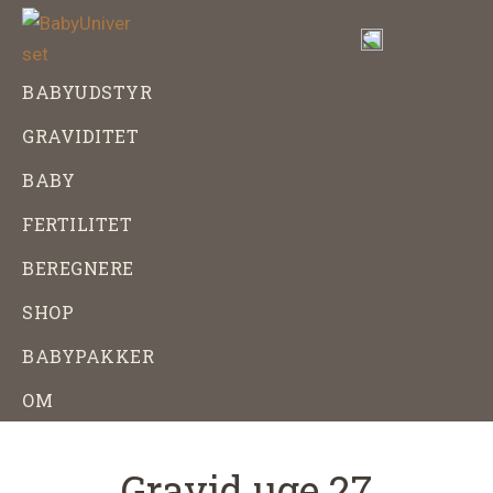
Skip
Gå
til
direkte
indhold
til
BabyUniverset
Alt
BABYUDSTYR
footer
om
GRAVIDITET
baby,
graviditet
BABY
og
FERTILITET
babyudstyr
BEREGNERE
SHOP
BABYPAKKER
OM
Gravid uge 27