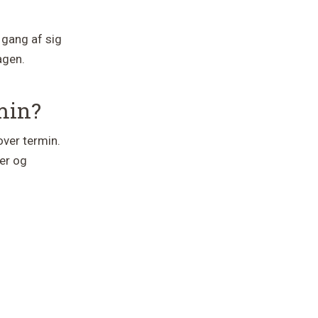
i gang af sig
agen.
min?
over termin.
ler og