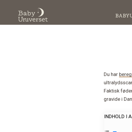
Skip
Gå
til
direkte
BABY
indhold
til
BabyUniverset
Alt
footer
om
baby,
graviditet
og
babyudstyr
Du har
bereg
ultralydssca
Faktisk føde
gravide i Da
INDHOLD I 