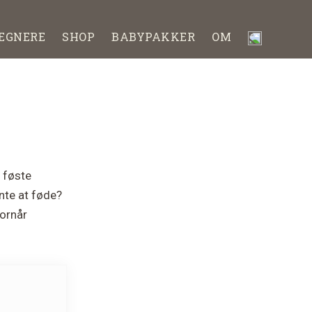
EGNERE
SHOP
BABYPAKKER
OM
 føste
nte at føde?
vornår