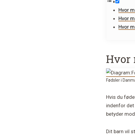
Hvor ma
Hvor m
Hvor ma
Hvor 
Fødsler i Danm
Hvis du føde
indenfor det 
betyder mod
Dit barn vil 