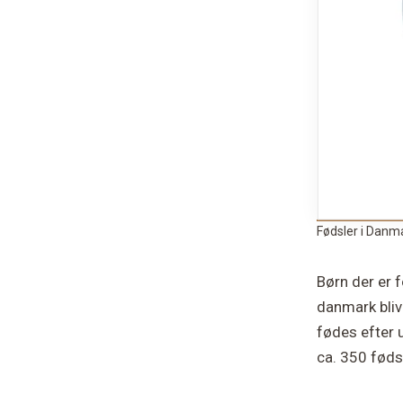
Fødsler i Danm
Børn der er f
danmark blive
fødes efter u
ca. 350 føds