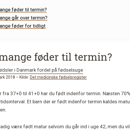
nge føder til termin?
ange går over termin?
nge føder for tidligt
mange føder til termin?
ark 2018 – Kilde:
Det medicinske fødselsregister
r fra 37+0 til 41+0 har du født indenfor termin. Næsten 70
tidsinterval. Et barn der er født indenfor termin kaldes matur
en.
stadig være født matur selvom du går ind i uge 42, men du vil 