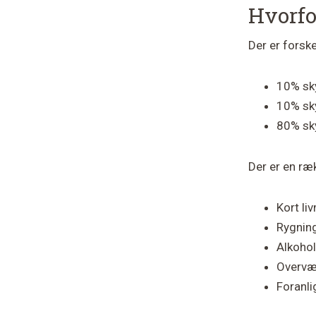
Hvorfo
Der er forske
10% skyl
10% sk
80% sky
Der er en ræk
Kort li
Rygnin
Alkohol
Overvæ
Foranl