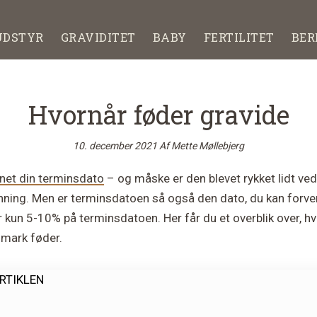
UDSTYR
GRAVIDITET
BABY
FERTILITET
BER
Hvornår føder gravide
10. december 2021
Af
Mette Møllebjerg
net din terminsdato
– og måske er den blevet rykket lidt ved
nning. Men er terminsdatoen så også den dato, du kan forve
r kun 5-10% på terminsdatoen. Her får du et overblik over, h
nmark føder.
ARTIKLEN