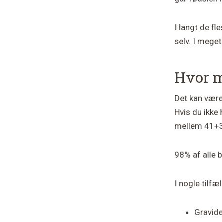
I langt de fl
selv. I mege
Hvor m
Det kan være
Hvis du ikke 
mellem 41+3 
98% af alle 
I nogle tilfæ
Gravide