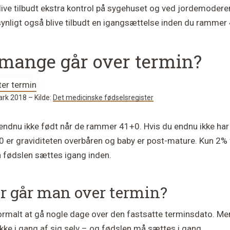
live tilbudt ekstra kontrol på sygehuset og ved jordemoderen
ynligt også blive tilbudt en igangsættelse inden du rammer
mange går over termin?
ark 2018 – Kilde:
Det medicinske fødselsregister
endnu ikke født når de rammer 41+0. Hvis du endnu ikke har 
er graviditeten overbåren og baby er post-mature. Kun 2%
 fødslen sættes igang inden.
r går man over termin?
normalt at gå nogle dage over den fastsatte terminsdato. M
ikke i gang af sig selv – og fødslen må sættes i gang.