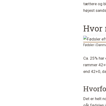
tættere og b
højest sands
Hvor 
Fødsler i Danm
Ca. 25% har 
rammer 42+0 
end 42+0, da
Hvorfo
Det er helt 
går fødslen 