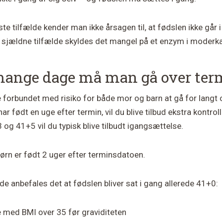
este tilfælde kender man ikke årsagen til, at fødslen ikke går 
t sjældne tilfælde skyldes det mangel på et enzym i moderk
ange dage må man gå over ter
 forbundet med risiko for både mor og barn at gå for langt 
har født en uge efter termin, vil du blive tilbud ekstra kontrol
og 41+5 vil du typisk blive tilbudt igangsættelse.
børn er født 2 uger efter terminsdatoen.
lde anbefales det at fødslen bliver sat i gang allerede 41+0:
 med BMI over 35 før graviditeten