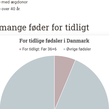
e med ægdonor
 over 40 år.
mange føder for tidligt