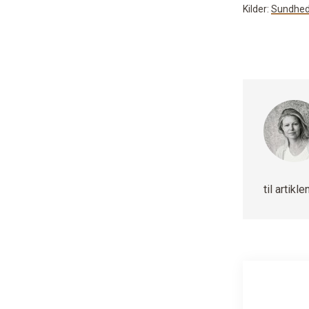
Kilder:
Sundhed
til artik