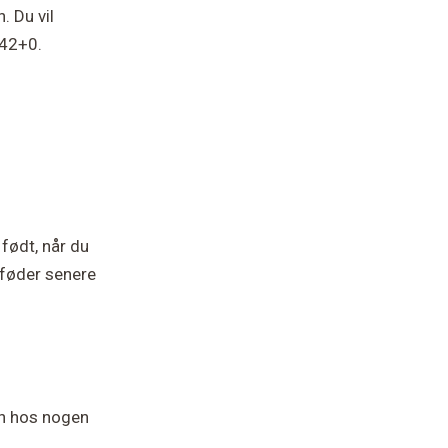
. Du vil
 42+0.
født, når du
 føder senere
en hos nogen