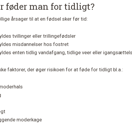
r føder man for tidligt?
llige årsager til at en fødsel sker før tid:
des tvillinger eller trillingefødsler
yldes misdannelser hos fostret
ldes enten ​tidlig vand​afgang, ​tidlige veer eller igangsættel
ke faktorer, der øger risikoen for at føde for tidligt bl.a.:
vmoderhals
g
gt
iggende moderkage