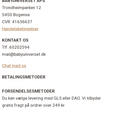
Footer
BABYUNIVERSET APS
Trondheimparken 12
5450 Bogense
CVR: 41636637
Handelsbetingelser
KONTAKT OS
Tlf.:60202594
mail@babyuniverset.dk
Chat med os
BETALINGSMETODER
FORSENDELSESMETODER
Du kan vælge levering med GLS eller DAO. Vi tilbyder
gratis fragt på ordrer over 249 kr.