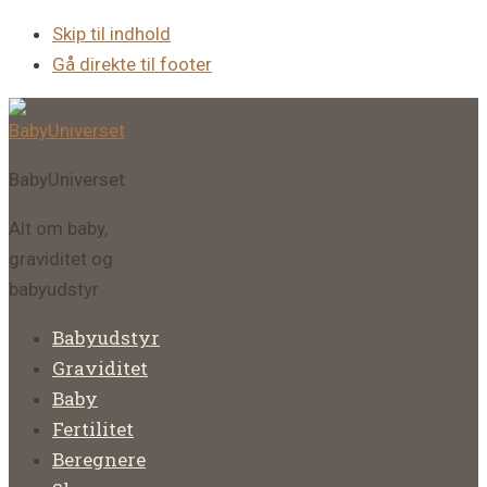
Skip til indhold
Gå direkte til footer
BabyUniverset
Alt om baby,
graviditet og
babyudstyr
Babyudstyr
Graviditet
Baby
Fertilitet
Beregnere