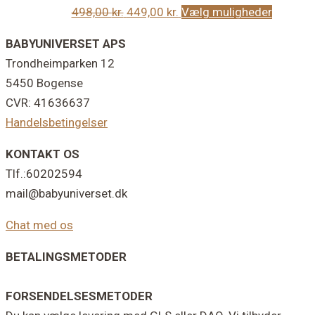
Den
Den
Dette
498,00
kr.
449,00
kr.
Vælg muligheder
kan
oprindelige
aktuelle
vare
vælges
Footer
BABYUNIVERSET APS
pris
pris
har
på
Trondheimparken 12
var:
er:
flere
varesid
5450 Bogense
498,00 kr..
449,00 kr..
varianter
CVR: 41636637
Mulighe
Handelsbetingelser
kan
vælges
KONTAKT OS
på
Tlf.:60202594
varesid
mail@babyuniverset.dk
Chat med os
BETALINGSMETODER
FORSENDELSESMETODER