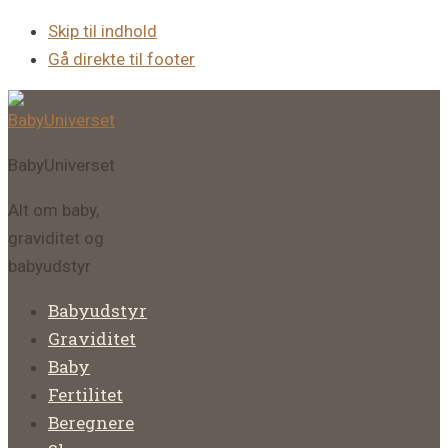
Skip til indhold
Gå direkte til footer
BabyUniverset
Alt om baby,
graviditet og
babyudstyr
Babyudstyr
Graviditet
Baby
Fertilitet
Beregnere