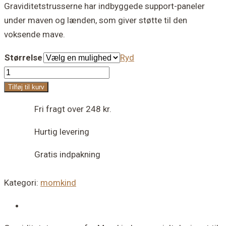
Graviditetstrusserne har indbyggede support-paneler
pris
pris
under maven og lænden, som giver støtte til den
var:
er:
voksende mave.
349,00 kr..
174,00 kr..
Størrelse
Ryd
Momkind
graviditetstrusser
Tilføj til kurv
(2
Fri fragt over 248 kr.
par)
antal
Hurtig levering
Gratis indpakning
Kategori:
momkind