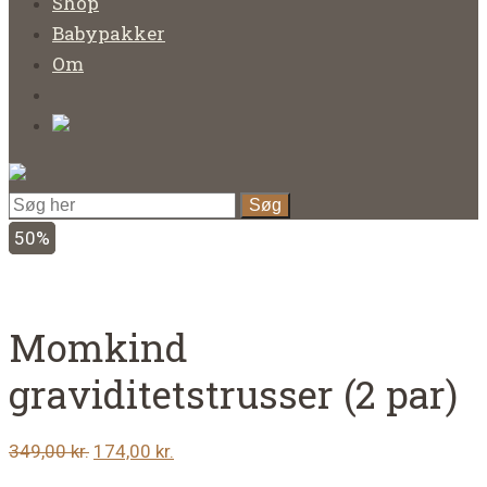
Shop
Babypakker
Om
50%
Momkind
graviditetstrusser (2 par)
Den
Den
349,00
kr.
174,00
kr.
oprindelige
aktuelle