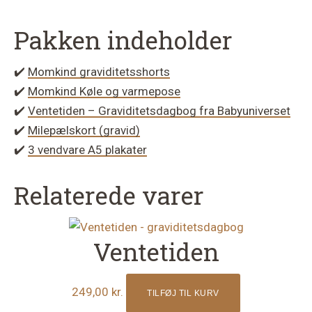
Pakken indeholder
✔️
Momkind graviditetsshorts
✔️
Momkind Køle og varmepose
✔️
Ventetiden – Graviditetsdagbog fra Babyuniverset
✔️
Milepælskort (gravid)
✔️
3 vendvare A5 plakater
Relaterede varer
Ventetiden
249,00
kr.
TILFØJ TIL KURV