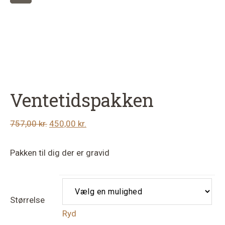
Ventetidspakken
Den
Den
757,00
kr.
450,00
kr.
oprindelige
aktuelle
pris
pris
Pakken til dig der er gravid
var:
er:
757,00 kr..
450,00 kr..
Størrelse
Ryd