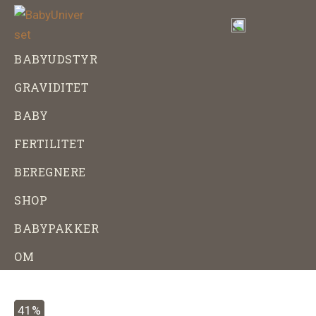
Skip
Gå
til
direkte
indhold
til
BabyUniverset
Alt
BABYUDSTYR
footer
om
GRAVIDITET
baby,
graviditet
BABY
og
FERTILITET
babyudstyr
BEREGNERE
SHOP
BABYPAKKER
OM
41%