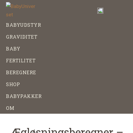
Skip
Gå
til
direkte
indhold
til
BabyUniverset
Alt
BABYUDSTYR
footer
om
GRAVIDITET
baby,
graviditet
BABY
og
FERTILITET
babyudstyr
BEREGNERE
SHOP
BABYPAKKER
OM
Ægløsningsberegner –