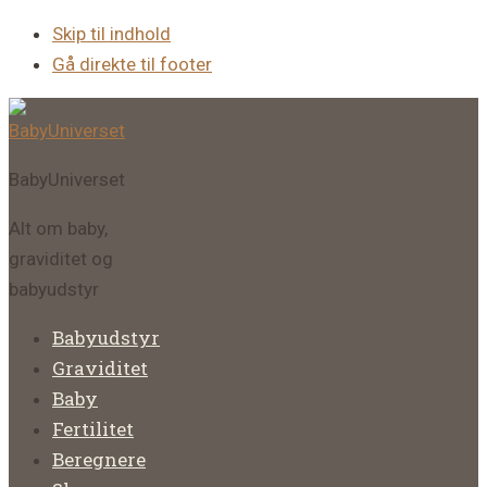
Skip til indhold
Gå direkte til footer
BabyUniverset
Alt om baby,
graviditet og
babyudstyr
Babyudstyr
Graviditet
Baby
Fertilitet
Beregnere