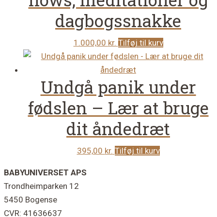
dagbogssnakke
1.000,00
kr.
Tilføj til kurv
Undgå panik under
fødslen – Lær at bruge
dit åndedræt
395,00
kr.
Tilføj til kurv
Footer
BABYUNIVERSET APS
Trondheimparken 12
5450 Bogense
CVR: 41636637