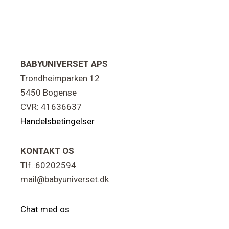
Footer
BABYUNIVERSET APS
Trondheimparken 12
5450 Bogense
CVR: 41636637
Handelsbetingelser
KONTAKT OS
Tlf.:60202594
mail@babyuniverset.dk
Chat med os