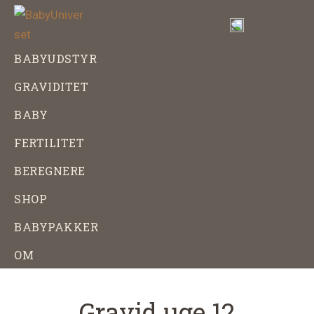
Skip
Gå
til
direkte
indhold
til
BabyUniverset
Alt
BABYUDSTYR
footer
om
GRAVIDITET
baby,
graviditet
BABY
og
FERTILITET
babyudstyr
BEREGNERE
SHOP
BABYPAKKER
OM
Gravid uge 12