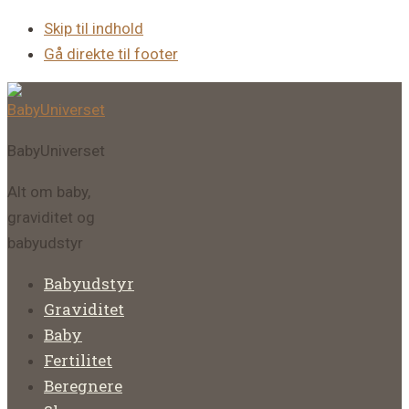
Skip til indhold
Gå direkte til footer
BabyUniverset
Alt om baby,
graviditet og
babyudstyr
Babyudstyr
Graviditet
Baby
Fertilitet
Beregnere