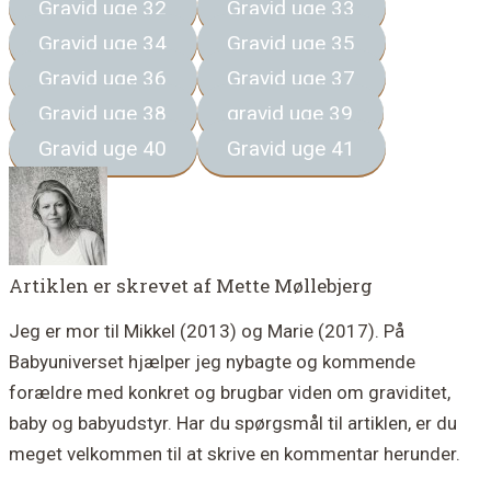
Gravid uge 32
Gravid uge 33
Gravid uge 34
Gravid uge 35
Gravid uge 36
Gravid uge 37
Gravid uge 38
gravid uge 39
Gravid uge 40
Gravid uge 41
Artiklen er skrevet af
Mette Møllebjerg
Jeg er mor til Mikkel (2013) og Marie (2017). På
Babyuniverset hjælper jeg nybagte og kommende
forældre med konkret og brugbar viden om graviditet,
baby og babyudstyr. Har du spørgsmål til artiklen, er du
meget velkommen til at skrive en kommentar herunder.