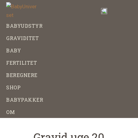
Skip
Gå
til
direkte
indhold
til
BabyUniverset
Alt
BABYUDSTYR
footer
om
GRAVIDITET
baby,
graviditet
BABY
og
FERTILITET
babyudstyr
BEREGNERE
SHOP
BABYPAKKER
OM
Gravid uge 20