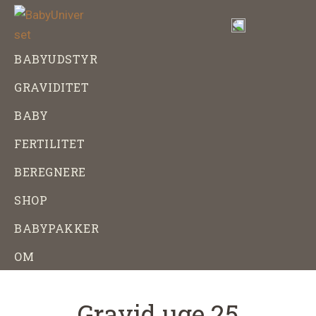
Skip
Gå
til
direkte
indhold
til
BabyUniverset
Alt
BABYUDSTYR
footer
om
GRAVIDITET
baby,
graviditet
BABY
og
FERTILITET
babyudstyr
BEREGNERE
SHOP
BABYPAKKER
OM
Gravid uge 25