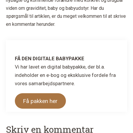
nybagte og kommende forældre med konkret og brugbar
viden om graviditet, baby og babyudstyr. Har du
spørgsmål til artiklen, er du meget velkommen til at skrive
en kommentar herunder.
FÅ DEN DIGITALE BABYPAKKE
Vi har lavet en digital babypakke, der bl.a.
indeholder en e-bog og eksklusive fordele fra
vores samarbejdspartnere.
Få pakken her
Læserinteraktioner
Skriv en kommentar