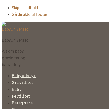
Skip til indhold
Gå direkte til footer
BabyUniverset
Alt om baby,
graviditet og
babyudstyr
Babyudstyr
Graviditet
Baby
Fertilitet
Beregnere