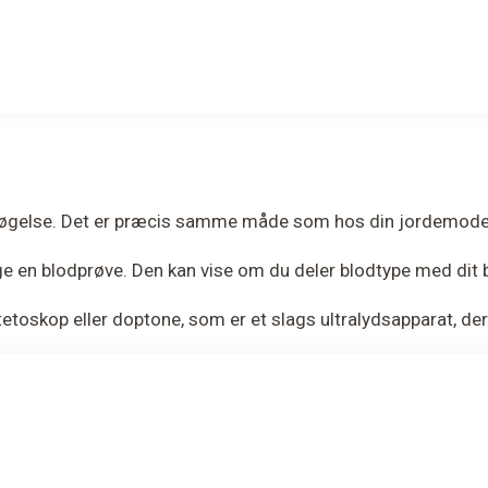
rsøgelse. Det er præcis samme måde som hos din jordemoder
ge en blodprøve. Den kan vise om du deler blodtype med dit b
stetoskop eller doptone, som er et slags ultralydsapparat, d